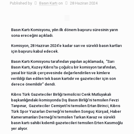
Published by
Basın Kartı
on
28 Haziran 2024
Basın Kartı Komisyonu, yılın ilk dönem başvuru süresinin yarın
sona ereceğini açıkladı.
Komisyon, 28 Haziran 2024’e kadar sarı ve sürekli basın kartları
için başvuru kabul edecek.
Basın Kartı Komisyonu tarafından yapılan açıklamada, “Sarı
Basın Kartı, Kuzey Kıbrıs’ta çoğulcu bir komisyon tarafından,
yasal bir tüzük çerçevesinde değerlendirilen ve kimlere
verildiği ilan edilen tek basın kartıdır ve gazeteciler için son
derece önemlidir” dendi.
Kıbrıs Türk Gazeteciler Birliği temsilcisi Cenk Mutluyakalı
başkanlığındaki komisyonda Dış Basın Birliği’ni temsilen Fevzi
Tanpınar, Gazeteciler Cemiyeti’ni temsilen Ertan Birinci, Kıbrıs
Türk Spor Yazarları Derneği’ni temsilen Songuç Kürşad, Haber
Kameramanları Derneği’ni temsilen Tarkan Kavaz ve sürekli
basın kartı sahibi kıdemli gazetecileri temsilen Erten Kasımoğlu
yer alıyor.