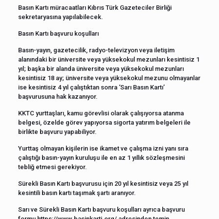
Basın Kartı müracaatları Kıbrıs Türk Gazeteciler Birliği
sekretaryasına yapılabilecek.
Basın Kartı başvuru koşulları
Basın-yayın, gazetecilik, radyo-televizyon veya iletişim
alanındaki bir üniversite veya yüksekokul mezunları kesintisiz 1
yıl; başka bir alanda üniversite veya yüksekokul mezunları
kesintisiz 18 ay; üniversite veya yüksekokul mezunu olmayanlar
ise kesintisiz 4 yıl çalıştıktan sonra ‘Sarı Basın Kartı’
başvurusuna hak kazanıyor.
KKTC yurttaşları, kamu görevlisi olarak çalışıyorsa atanma
belgesi, özelde görev yapıyorsa sigorta yatırım belgeleri ile
birlikte başvuru yapabiliyor.
Yurttaş olmayan kişilerin ise ikamet ve çalışma izni yanı sıra
çalıştığı basın-yayın kuruluşu ile en az 1 yıllık sözleşmesini
tebliğ etmesi gerekiyor.
Sürekli Basın Kartı başvurusu için 20 yıl kesintisiz veya 25 yıl
kesintili basın kartı taşımak şartı aranıyor.
Sarı ve Sürekli Basın Kartı başvuru koşulları ayrıca başvuru
formu https://www.basinkarti.org/ adresinden temin